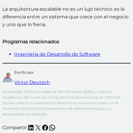
La arquitectura escalable no es un lujo técnico: es la
diferencia entre un sistema que crece con el negocio
y uno que lo frena.
Programas relacionados
Ingeniería de Desarrollo de Software
Escrito por
Victor Deutsch
Knowledge Domain Leader de Tech Business (B2B) y Director 
Académico del Grado en Computer Entrepreneurship en IMMUNE, 
donde conecta su experiencia directiva en multinacionales con la 
formación de la próxima generación de líderes tecnológicos y 
emprendedores digitales.
LinkedIn
X
Facebook
WhatsApp
Compartir: