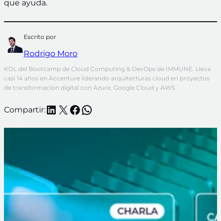
que ayuda.
Escrito por
Rodrigo Moro
KDL del Bootcamp de Cloud Computing & DevOps de IMMUNE. Lleva 
casi 14 años en Accenture liderando arquitecturas cloud en proyectos 
de transformación digital con Azure, Google Cloud y AWS.
LinkedIn
X
Facebook
WhatsApp
Compartir: