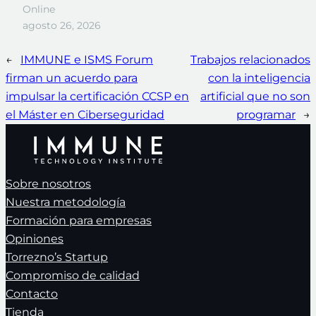
Online
agosto 26, 2026
←
IMMUNE e ISMS Forum
Trabajos relacionados
firman un acuerdo para
con la inteligencia
impulsar la certificación CCSP en
artificial que no son
el Máster en Ciberseguridad
programar
→
Sobre nosotros
Nuestra metodología
Formación para empresas
Opiniones
Torrezno’s Startup
Compromiso de calidad
Contacto
Tienda