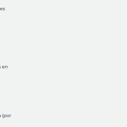
tes
s en
a (por