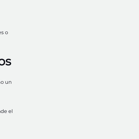
es o
os
mo un
ade el