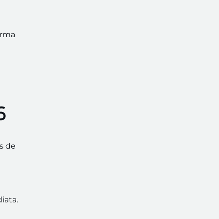
orma
6
s de
iata.