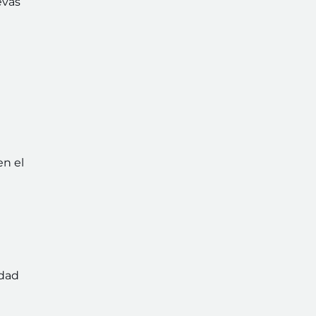
evas
en el
idad