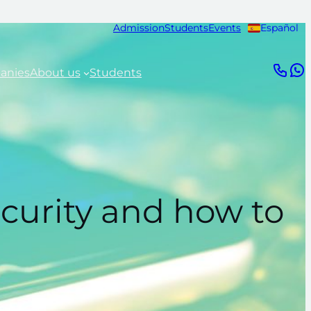
Admission
Students
Events
Español
anies
About us
Students
ecurity and how to