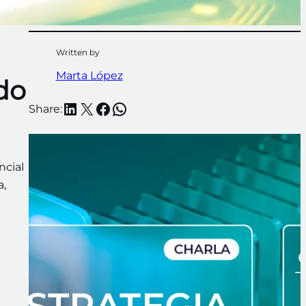
Written by
Marta López
ado
LinkedIn
X
Facebook
WhatsApp
Share:
ncial
a,