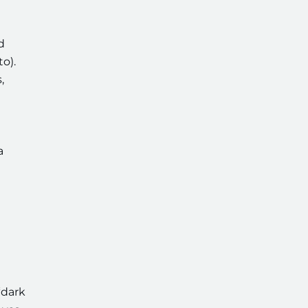
d
to).
,
a
“dark