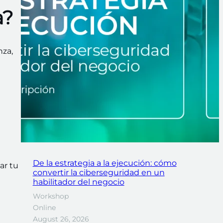
a?
nza,
De la estrategia a la ejecución: cómo
ar tu
convertir la ciberseguridad en un
habilitador del negocio
Workshop
Online
August 26, 2026