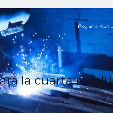
Programs
Comp
á la cuarta revoluc