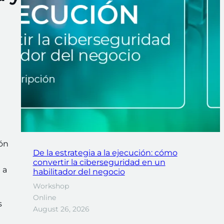
ón
De la estrategia a la ejecución: cómo
convertir la ciberseguridad en un
 a
habilitador del negocio
Workshop
Online
s
August 26, 2026