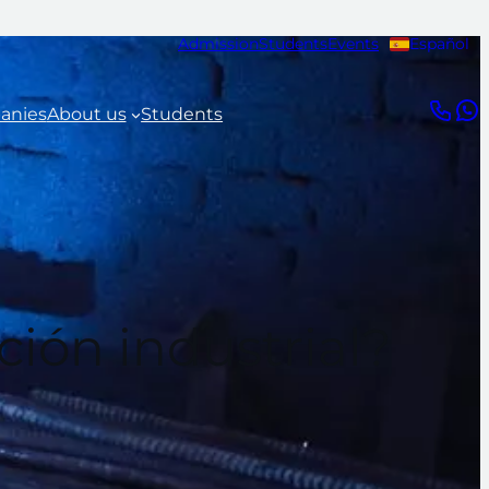
Admission
Students
Events
Español
anies
About us
Students
ión industrial?