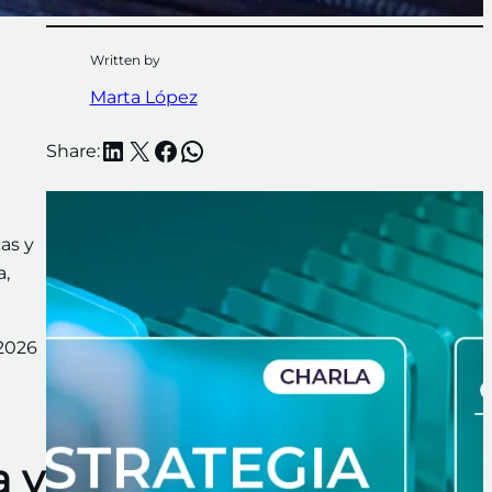
Written by
Marta López
LinkedIn
X
Facebook
WhatsApp
Share:
as y
a,
 2026
a y