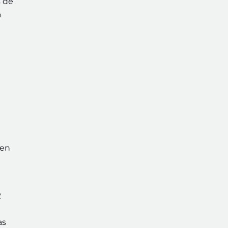
s de
a
 en
2
as