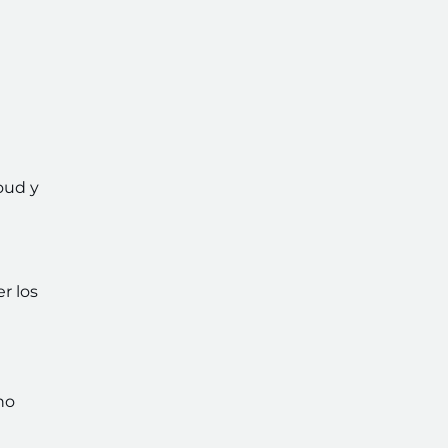
oud y
r los
no