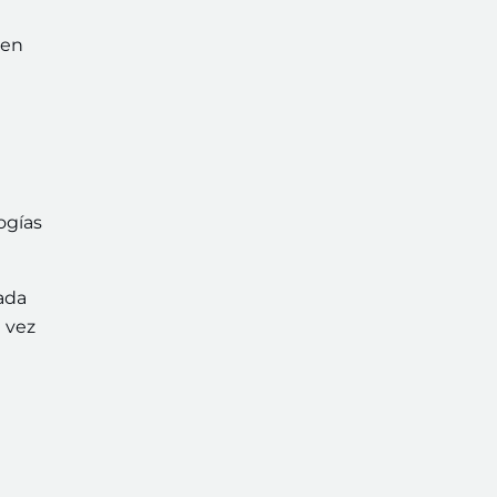
cen
ogías
ada
 vez