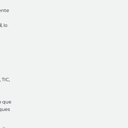
ente
l
, lo
 TIC,
do que
aques