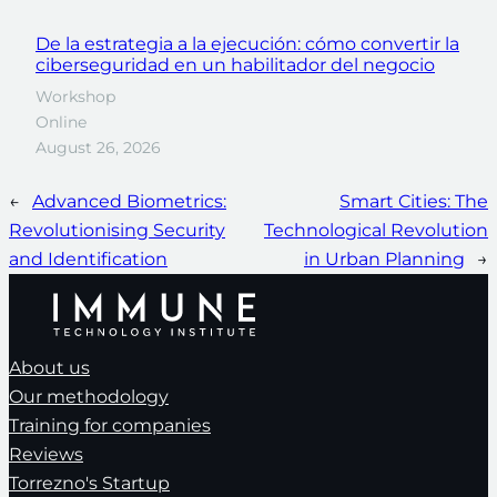
De la estrategia a la ejecución: cómo convertir la
ciberseguridad en un habilitador del negocio
Workshop
Online
August 26, 2026
←
Advanced Biometrics:
Smart Cities: The
Revolutionising Security
Technological Revolution
and Identification
in Urban Planning
→
About us
Our methodology
Training for companies
Reviews
Torrezno's Startup