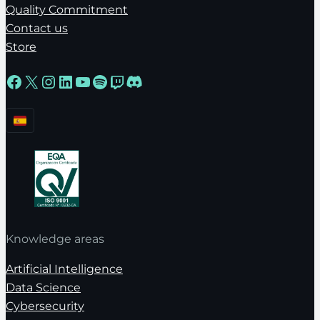
Quality Commitment
Contact us
Store
Facebook
X
Instagram
LinkedIn
YouTube
Spotify
Twitch
Discord
Knowledge areas
Artificial Intelligence
Data Science
Cybersecurity