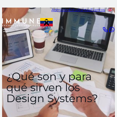
Saltar
Admisión
Estudiantes
Eventos
al
contenido
¿Qué son y para
qué sirven los
Design Systems?