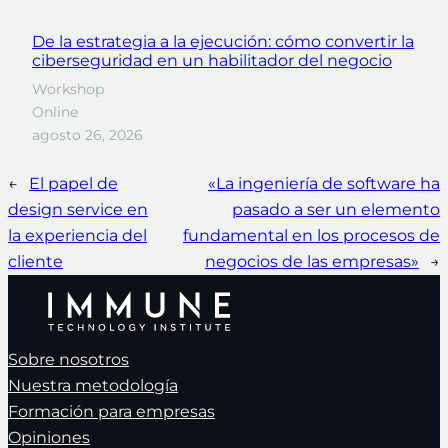
De la estrategia a la ejecución: cómo convertir la
ciberseguridad en un habilitador del negocio
Workshop
Online
agosto 26, 2026
←
El papel de
«La ingeniería de software ha
design service en
pasado a ser un elemento
la experiencia del
fundamental en los procesos de
cliente
negocios de las empresas»
→
Sobre nosotros
Nuestra metodología
Formación para empresas
Opiniones