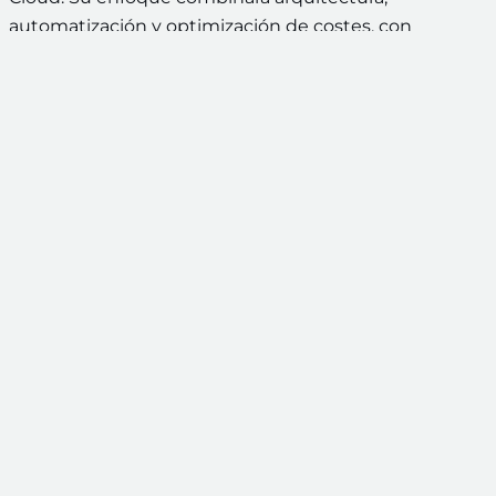
automatización y optimización de costes, con
ejemplos pensados para ayudar a entender mejor
cómo llevar proyectos reales a producción.
Un workshop que
conecta con tu
siguiente paso
Si después de la sesión quieres seguir profundizando
en cloud, este contenido encaja de forma natural con
los programas de IMMUNE orientados a la
especialización técnica y a la evolución profesional en
entornos cloud y DevOps.
Máster en Cloud Computing Online.