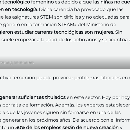
to tecnológico femenino
es debido a que l
as niñas no cu
n en tecnología
. Dicha carencia ha provocado que las
las asignaturas STEM son difíciles y no adecuadas para e
 de género en la formación STEAM» del Ministerio de
ieron estudiar carreras tecnológicas son mujeres
. Sin
suele empezar a la edad de los ocho años y se acentúa a
 Young Immuners
olectivo femenino puede provocar problemas laborales en
enerar suficientes titulados
en este sector. Hoy por hoy
s
por falta de formación. Además, los expertos establec
 a que las jóvenes siguen sin formarse en una de las
a generar en los próximos años. De acuerdo con el infor
nte un
30% de los empleos serán de nueva creación
y