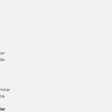
u
cer
 de
rrotar
tía
lar