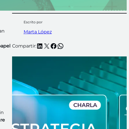
Escrito por
an
Marta López
LinkedIn
X
Facebook
WhatsApp
papel
Compartir:
in
tre