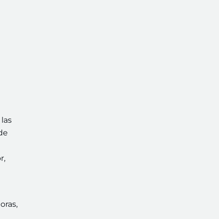
las
de
r,
oras,