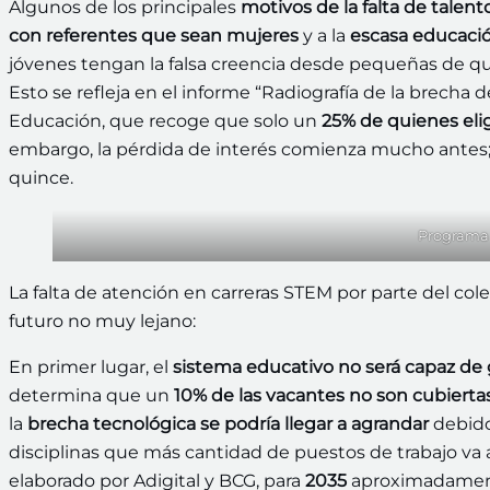
Algunos de los principales
motivos de la falta de talen
con referentes que sean mujeres
y a la
escasa educació
jóvenes tengan la falsa creencia desde pequeñas de que 
Esto se refleja en el informe “Radiografía de la brecha
Educación, que recoge que solo un
25% de quienes elig
embargo, la pérdida de interés comienza mucho antes; 
quince.
Programa
La falta de atención en carreras STEM por parte del c
futuro no muy lejano:
En primer lugar, el
sistema educativo no será capaz de g
determina que un
10% de las vacantes no son cubierta
la
brecha tecnológica se podría llegar a agrandar
debido
disciplinas que más cantidad de puestos de trabajo va 
elaborado por Adigital y BCG, para
2035
aproximadame