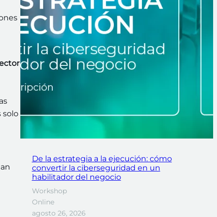
iones
ector
as
 solo
De la estrategia a la ejecución: cómo
tan
convertir la ciberseguridad en un
habilitador del negocio
Workshop
Online
agosto 26, 2026