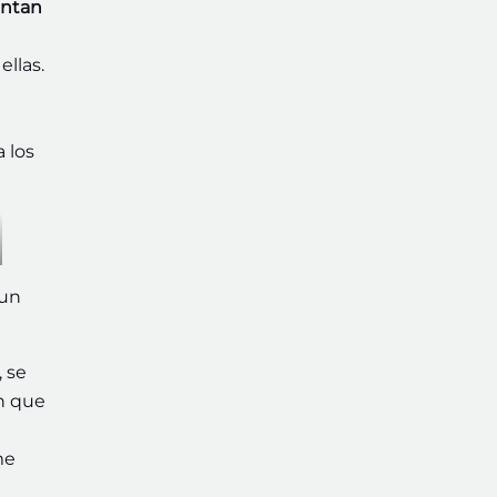
entan
llas.
 los
 un
, se
en que
me