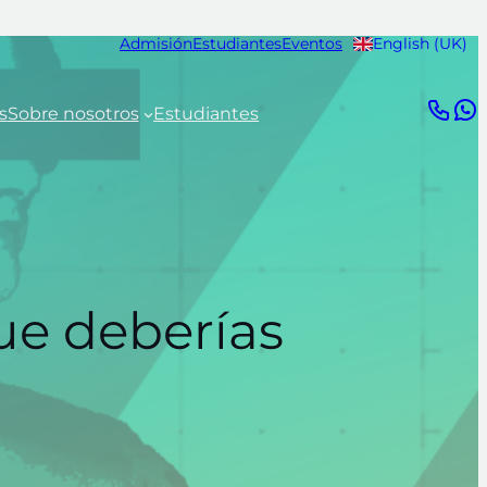
Admisión
Estudiantes
Eventos
English (UK)
s
Sobre nosotros
Estudiantes
ue deberías