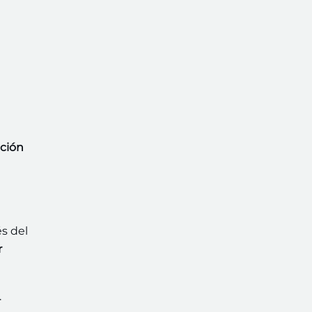
ción
és del
r
.