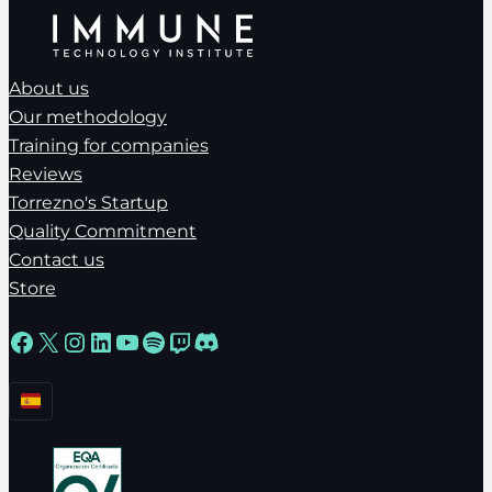
About us
Our methodology
Training for companies
Reviews
Torrezno's Startup
Quality Commitment
Contact us
Store
Facebook
X
Instagram
LinkedIn
YouTube
Spotify
Twitch
Discord