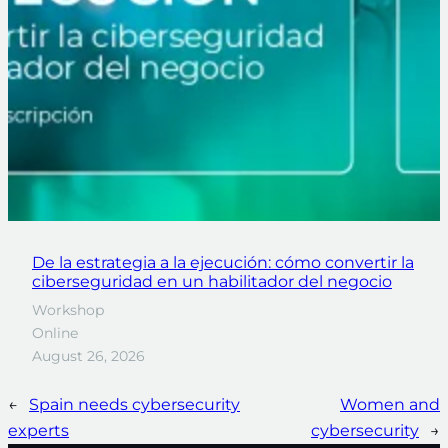
De la estrategia a la ejecución: cómo convertir la
ciberseguridad en un habilitador del negocio
Workshop
Online
August 26, 2026
←
Spain needs cybersecurity
Women and
experts
cybersecurity
→