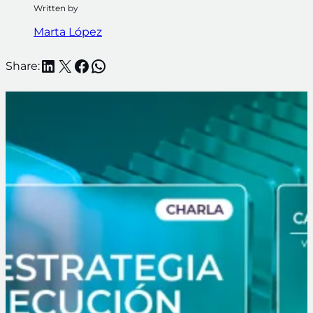
Written by
Marta López
LinkedIn
X
Facebook
WhatsApp
Share: