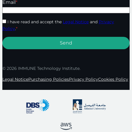
Email
*
I have read and accept the
Legal Notice
and
Privacy
Policy
.
*
© 2026 IMMUNE Technology Institute.
Legal Notice
Purchasing Policies
Privacy Policy
Cookies Policy