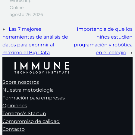
Workshop
Online
agosto 26, 2026
←
Las 7 mejores
Importancia de que los
herramientas de análisis de
niños estudien
datos para exprimir al
programación y robótica
máximo el Big Data
en el colegio
→
Sobre nosotros
Nuestra metodología
Formación para empresas
Opiniones
Torrezno’s Startup
Compromiso de calidad
Contacto