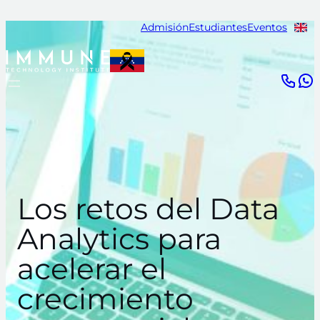
Saltar
Admisión
Estudiantes
Eventos
al
contenido
Los retos del Data
Analytics para
acelerar el
crecimiento