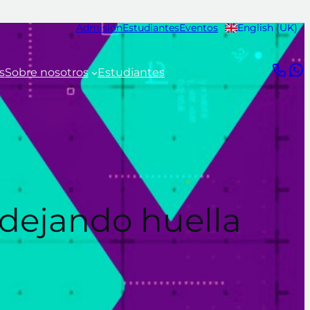
Admisión
Estudiantes
Eventos
English (UK)
s
Sobre nosotros
Estudiantes
 dejando huella