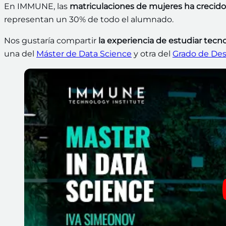
En IMMUNE, las
matriculaciones de mujeres ha crecid
representan un 30% de todo el alumnado.
Nos gustaría compartir
la experiencia de estudiar te
una del
Máster de Data Science
y otra del
Grado de Desa