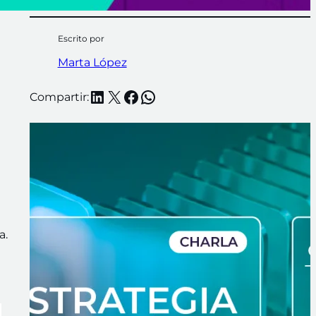
Escrito por
Marta López
LinkedIn
X
Facebook
WhatsApp
Compartir:
a.