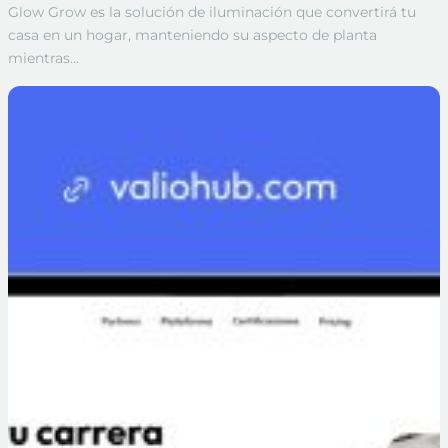
Glow Grow es la solución de iluminación que convertirá tu
casa en un hogar, manteniendo su aspecto de planta
mientras…