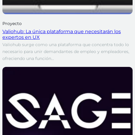
Proyecto
Valiohub: La única plataforma que necesitarán los
expertos en UX
Valiohub surge como una plataforma que concentra todo lo
necesario para unir demandantes de empleo y empleadores,
ofreciendo una función…