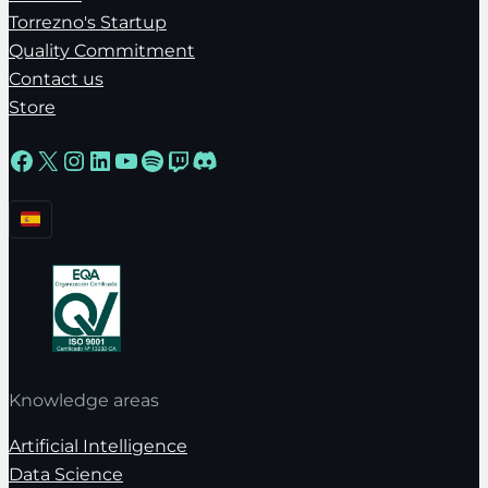
Torrezno's Startup
Quality Commitment
Contact us
Store
Facebook
X
Instagram
LinkedIn
YouTube
Spotify
Twitch
Discord
Knowledge areas
Artificial Intelligence
Data Science