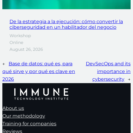
De la estrategia a la ejecución: cómo convertir la
ciberseguridad en un habilitador del negocio
Workshop
Online
August 26, 2026
←
Base de datos: qué es, para
DevSecOps and its
qué sirve y por qué es clave en
importance in
2026
cybersecurity
→
About us
Our methodology
Training for companies
Reviews