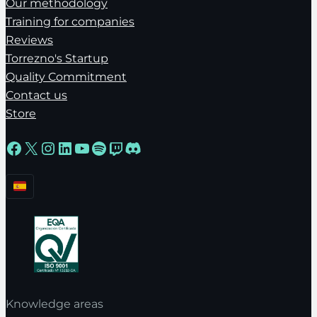
Our methodology
Training for companies
Reviews
Torrezno's Startup
Quality Commitment
Contact us
Store
Facebook
X
Instagram
LinkedIn
YouTube
Spotify
Twitch
Discord
Knowledge areas