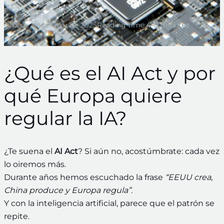
12 de November de 2025
Reading time:
4–5 minutes
¿Qué es el AI Act y por
qué Europa quiere
regular la IA?
¿Te suena el
AI Act
? Si aún no, acostúmbrate: cada vez
lo oiremos más.
Durante años hemos escuchado la frase
“EEUU crea,
China produce y Europa regula”
.
Y con la inteligencia artificial, parece que el patrón se
repite.