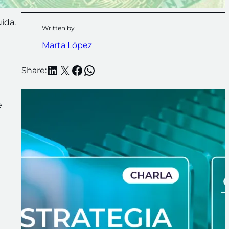
ida.
Written by
Marta López
LinkedIn
X
Facebook
WhatsApp
Share:
e