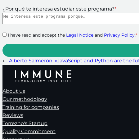
¿Por qué te interesa estudiar este programa?
*
I have read and accept the
Legal Notice
and
Privacy Policy
.
*
←
Alberto Salmerón: «JavaScript and Python are the 
About us
Our methodology
Training for companies
Reviews
Torrezno's Startup
Quality Commitment