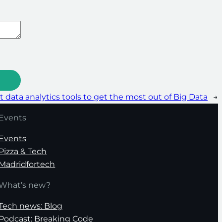
t data analytics tools to get the most out of Big Data
→
Events
Events
Pizza & Tech
Madridfortech
What’s new?
Tech news: Blog
Podcast: Breaking Code