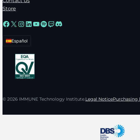
Contact us
Store
Facebook
X
Instagram
LinkedIn
YouTube
Spotify
Twitch
Discord
Español
© 2026 IMMUNE Technology Institute.
Legal Notice
Purchasing 