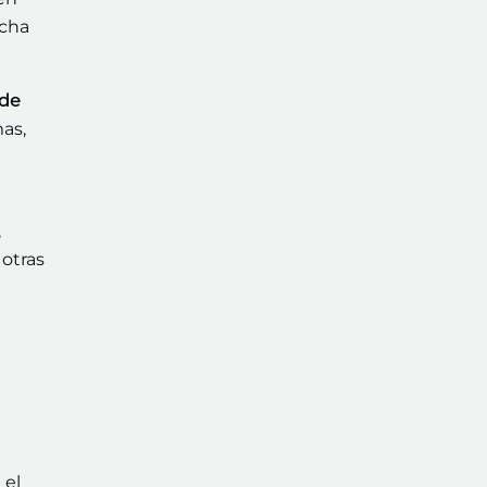
rcha
 de
as,
,
 otras
 el