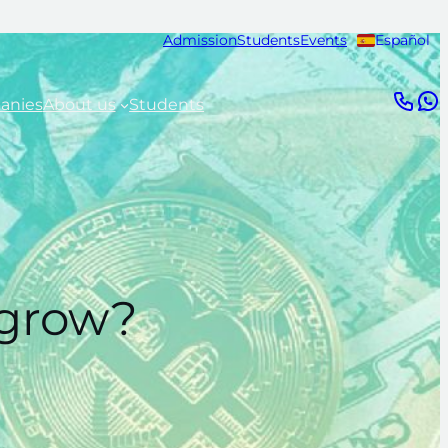
Admission
Students
Events
Español
anies
About us
Students
 grow?