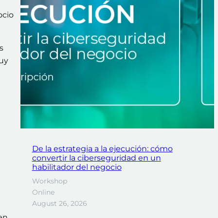
ocio
s
muy
De la estrategia a la ejecución: cómo
convertir la ciberseguridad en un
habilitador del negocio
Workshop
Online
August 26, 2026
en