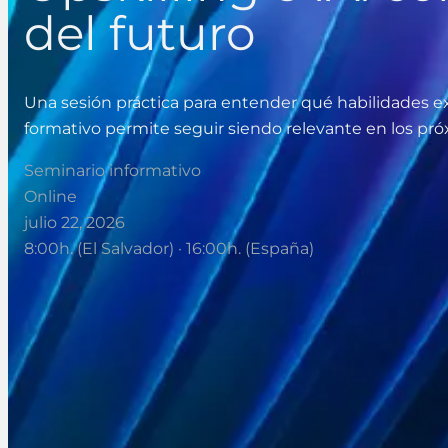
del futuro
Una sesión práctica para entender qué habilidades exig
formativo permite seguir siendo relevante en los pró
Seminario informativo
Online
julio 22, 2026
8:00h. (El Salvador) · 16:00h. (España)