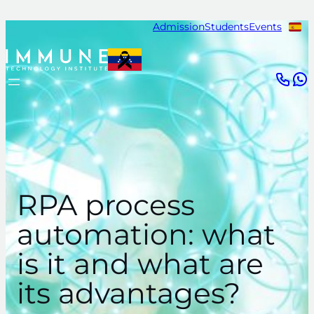
Skip
Admission
Students
Events
to
content
RPA process
automation: what
is it and what are
its advantages?