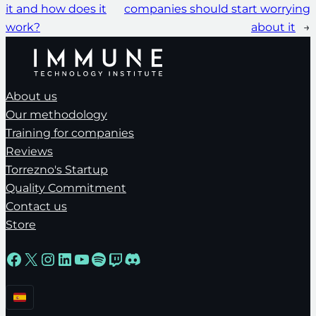
it and how does it
companies should start worrying
work?
about it
→
About us
Our methodology
Training for companies
Reviews
Torrezno's Startup
Quality Commitment
Contact us
Store
Facebook
X
Instagram
LinkedIn
YouTube
Spotify
Twitch
Discord