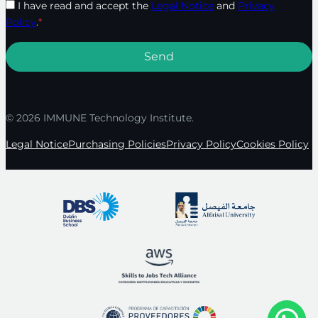
I have read and accept the
Legal Notice
and
Privacy
Policy
.
*
© 2026 IMMUNE Technology Institute.
Legal Notice
Purchasing Policies
Privacy Policy
Cookies Policy