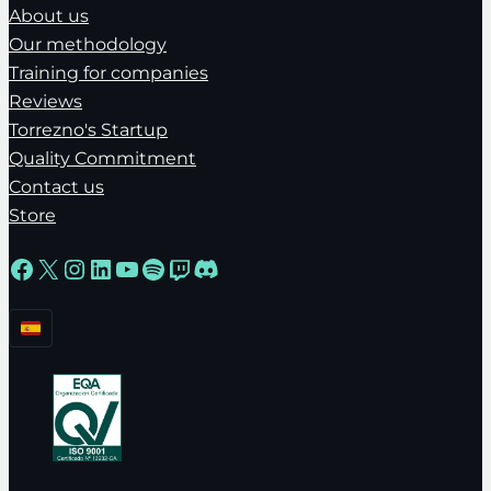
About us
Our methodology
Training for companies
Reviews
Torrezno's Startup
Quality Commitment
Contact us
Store
Facebook
X
Instagram
LinkedIn
YouTube
Spotify
Twitch
Discord