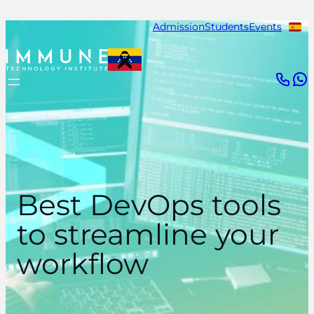
Skip
Admission
Students
Events
to
content
Best DevOps tools
to streamline your
workflow