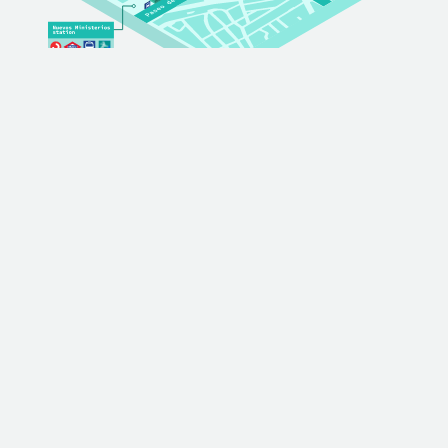
Somos la escuela de
referencia en
tecnología
IMMUNE Technology Institute es una escuela
especializada en tecnología con sede en Madrid,
reconocida por su enfoque práctico, sus programas
orientados a empleabilidad y su claustro formado por
profesionales en activo. Nuestros programas
combinan especialización técnica, visión de negocio y
desarrollo de competencias humanas para