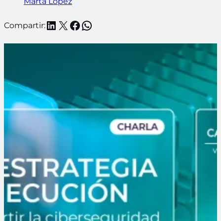
Marta López
LinkedIn
X
Facebook
WhatsApp
Compartir: