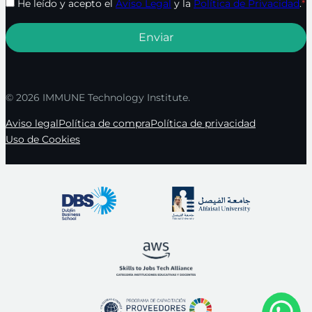
He leído y acepto el
Aviso Legal
y la
Política de Privacidad
.
*
© 2026 IMMUNE Technology Institute.
Aviso legal
Política de compra
Política de privacidad
Uso de Cookies