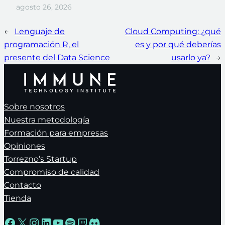
agosto 26, 2026
←
Lenguaje de
Cloud Computing: ¿qué
programación R, el
es y por qué deberías
presente del Data Science
usarlo ya?
→
Sobre nosotros
Nuestra metodología
Formación para empresas
Opiniones
Torrezno’s Startup
Compromiso de calidad
Contacto
Tienda
Facebook
X
Instagram
LinkedIn
YouTube
Spotify
Twitch
Discord