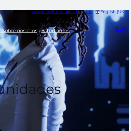
Admisión
Estudiantes
Eventos
English (UK)
s
Sobre nosotros
Estudiantes
rtunidades