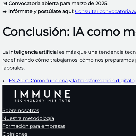
📅
Convocatoria abierta para marzo de 2025
.
➡️
Infórmate y postúlate aquí
:
Consultar convocatoria a
Conclusión: IA como mo
La
inteligencia artificial
es más que una tendencia tecnol
redefiniendo cómo trabajamos, cómo nos preparamos 
laborales.
←
ES-Alert. Cómo funciona y la transformación digital 
Sobre nosotros
Nuestra metodología
Formación para empresas
Opiniones