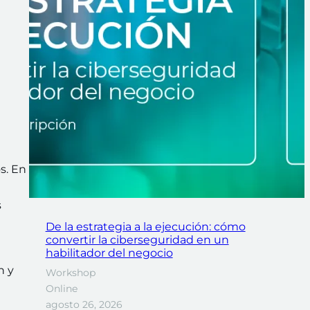
s. En
s
De la estrategia a la ejecución: cómo
convertir la ciberseguridad en un
habilitador del negocio
n y
Workshop
Online
agosto 26, 2026