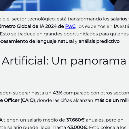
o el sector tecnológico: está transformando los
salarios
ómetro Global de IA 2024 de
PwC
, los expertos en
IA
est
. Esto se traduce en grandes oportunidades para quienes
ocesamiento de lenguaje natural
y
análisis predictivo
.
 Artificial: Un panorama
eden superar hasta un
43%
comparado con otros sectore
ce Officer (CAIO)
, donde las cifras alcanzan
más de un mil
A
tienen un salario medio de
37.660€
anuales, pero en
este salario puede llegar hasta
43.000€
. Esto coloca a los