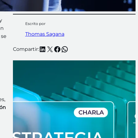
y
Escrito por
án
Thomas Sagana
 se
LinkedIn
X
Facebook
WhatsApp
Compartir:
s,
lón