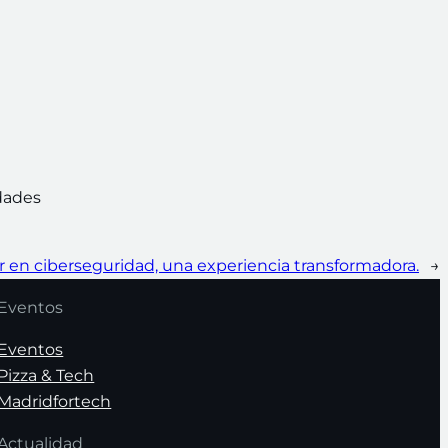
dades
en ciberseguridad, una experiencia transformadora.
→
Eventos
Eventos
Pizza & Tech
Madridfortech
Actualidad