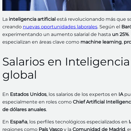
La
inteligencia artificial
está revolucionando más que sol
creando
nuevas oportunidades laborales
. Según el
Bar
experimentando un aumento salarial de hasta
un 25%
especializan en áreas clave como
machine learning
,
pr
Salarios en Inteligencia
global
En
Estados Unidos
, los salarios de los expertos en
IA
pu
especialmente en roles como
Chief Artificial Intelligen
de dólares anuales
.
En
España
, los perfiles tecnológicos especializados en
I
regiones como
País Vasco
y la
Comunidad de Madrid
, 