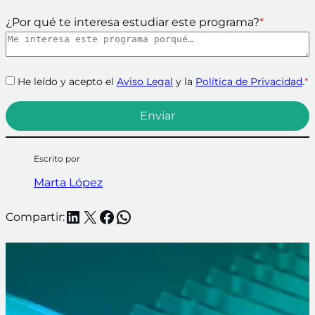
¿Por qué te interesa estudiar este programa?
*
He leído y acepto el
Aviso Legal
y la
Política de Privacidad
.
*
Escrito por
Marta López
LinkedIn
X
Facebook
WhatsApp
Compartir: