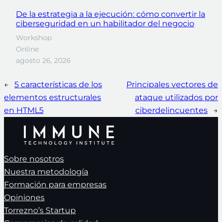
De la estrategia a la ejecución: cómo convertir la
ciberseguridad en un habilitador del negocio
Workshop
Online
agosto 26, 2026
←
5 características de los
Principales vectores de
elementos estructurales
ataque utilizados por
en HTML5
ciberdelincuentes
→
Sobre nosotros
Nuestra metodología
Formación para empresas
Opiniones
Torrezno’s Startup