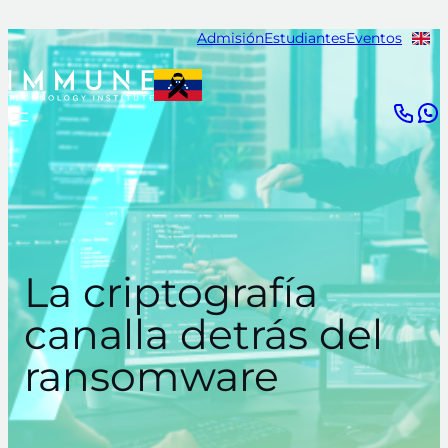
Saltar
Admisión
Estudiantes
Eventos
al
contenido
La criptografía
canalla detrás del
ransomware