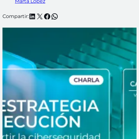
Marta López
LinkedIn
X
Facebook
WhatsApp
Compartir: