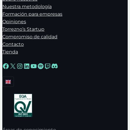
Nuestra metodología
Formación para empresas
Opiniones
Torrezno’s Startup
Compromiso de calidad
Contacto
Tienda
Facebook
X
Instagram
LinkedIn
YouTube
Spotify
Twitch
Discord
Áreas de conocimiento