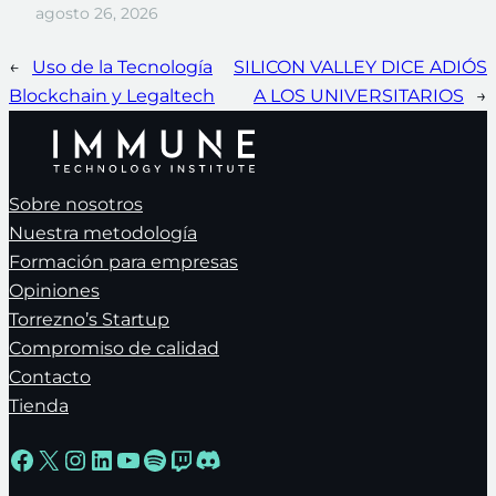
agosto 26, 2026
←
Uso de la Tecnología
SILICON VALLEY DICE ADIÓS
Blockchain y Legaltech
A LOS UNIVERSITARIOS
→
Sobre nosotros
Nuestra metodología
Formación para empresas
Opiniones
Torrezno’s Startup
Compromiso de calidad
Contacto
Tienda
Facebook
X
Instagram
LinkedIn
YouTube
Spotify
Twitch
Discord